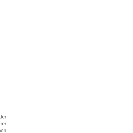
der
rer
nen