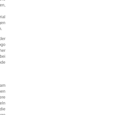
en,
ial
gen
m.
der
ogo
her
ei
nde
eam
nen
ere
eln
die
äge