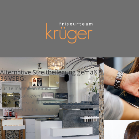
Alternative Streitbeilegung gemäß §
36 VSBG:
Zur Teilnahme an einem
Streitbeilegungsverfahren vor einer
Verbraucherschlichtungsstelle sind wir nicht
verpflichtet und nicht bereit.