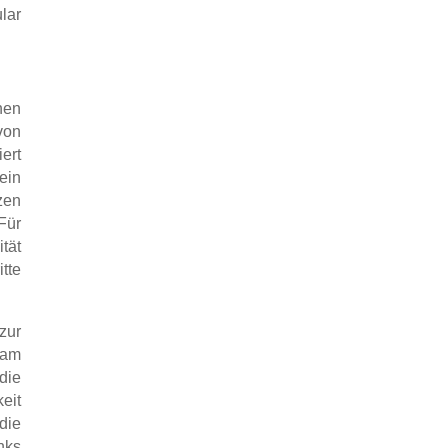
lar
nen
von
ert
ein
zen
Für
tät
tte
zur
eam
die
eit
 die
nks