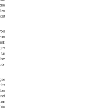
die
den
cht
von
von
ink
ger
für
ine
eb-
ger
er
ten
und
eam
Die