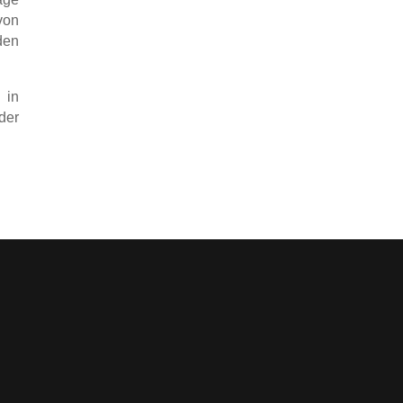
von
den
 in
der